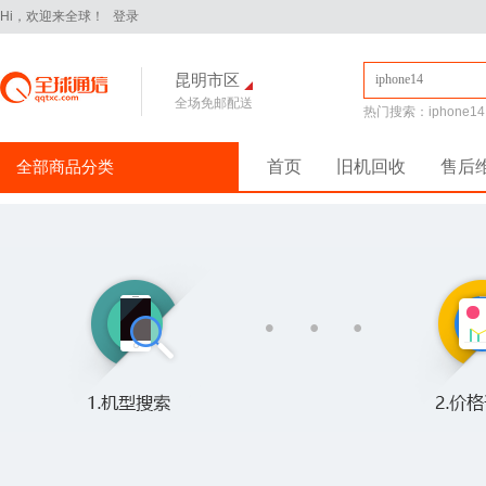
Hi，欢迎来全球！
登录
昆明市区
全场免邮配送
热门搜索：
iphone14
全部商品分类
首页
旧机回收
售后
手机通讯
>
iPhone16Pro
华为Pura70
华为 nova14 Pro
小米 15
平板电脑
>
小米 Pad 7 Pro 11.2英寸
华为 MatePad Pro 2025款
手机配件
>
保护膜
保护壳
数据线
华为
苹果
三星
电脑办公
>