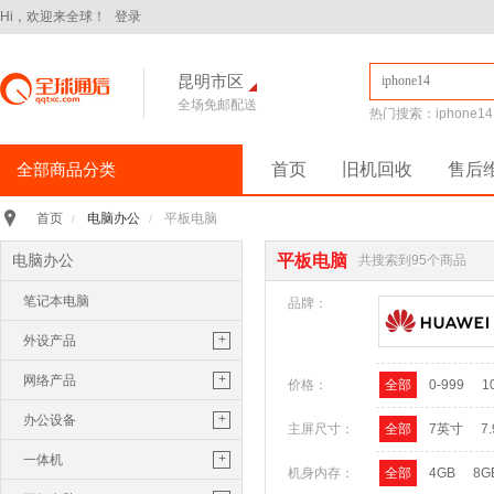
Hi，欢迎来全球！
登录
昆明市区
全场免邮配送
热门搜索：
iphone14
全部商品分类
首页
旧机回收
售后
手机通讯
>
电脑办公
平板电脑
首页
/
/
iPhone16Pro
华为Pura70
电脑办公
平板电脑
共搜索到95个商品
华为 nova14 Pro
小米 15
笔记本电脑
平板电脑
>
品牌：
小米 Pad 7 Pro 11.2英寸
+
外设产品
华为 MatePad Pro 2025款
鼠标
+
网络产品
价格：
全部
0-999
1
手机配件
>
保护膜
保护壳
数据线
华为
键盘
路由器
+
办公设备
主屏尺寸：
全部
7英寸
7
苹果
三星
U盘
随行wifi
打印机
+
一体机
机身内存：
全部
4GB
8G
电脑办公
>