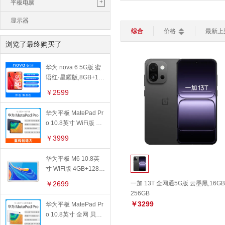
鼠标垫
苹果一体机
+
平板电脑
平板电脑
轻薄本
游戏本
CPU核芯数：
全部
单核
双
路由器
键盘
鼠标
电脑包
苹果平板
显示器
操作系统：
全部
ios 系统
综合
价格
最新上
智能家居
>
移动硬盘
华为平板
浏览了最终购买了
加湿器
灯光设备
扫地机器人
功能特色：
全部
4G上网
转接线
小米平板
智能电视
智能安防
华为 nova 6 5G版 蜜
触控笔
亚马逊平板
智能穿戴
>
语红·星耀版,8GB+12
智能手表
智能手环
儿童手表
8GB
￥2599
华为平板 MatePad Pr
o 10.8英寸 WiFi版 夜
阑灰,8GB+256GB
￥3999
华为平板 M6 10.8英
寸 WiFi版 4GB+128G
B,香槟金
￥2699
一加 13T 全网通5G版 云墨黑,16GB
256GB
￥3299
华为平板 MatePad Pr
o 10.8英寸 全网 贝母
白,6GB+128GB