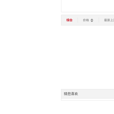
苹果保护壳
平板电脑
轻薄本
游戏本
路由器
键盘
鼠标
华为保护壳
智能家居
>
OPPO保护壳
综合
价格
最新上
加湿器
灯光设备
扫地机器人
手机周边
智能电视
智能安防
手机贴膜
智能穿戴
>
智能手表
智能手环
儿童手表
苹果保护膜
充电器
数据线
线下配件
猜您喜欢