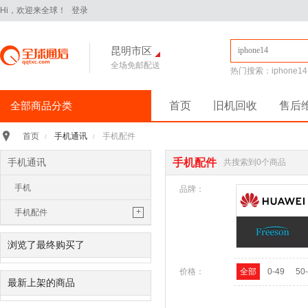
Hi，欢迎来全球！
登录
昆明市区
全场免邮配送
热门搜索：
iphone14
全部商品分类
首页
旧机回收
售后
手机通讯
>
手机通讯
手机配件
首页
/
/
iPhone16Pro
华为Pura70
手机通讯
手机配件
共搜索到0个商品
华为 nova14 Pro
小米 15
手机
平板电脑
>
品牌：
小米 Pad 7 Pro 11.2英寸
+
手机配件
华为 MatePad Pro 2025款
手机耳机
手机配件
>
浏览了最终购买了
保护膜
保护壳
数据线
华为
移动电源
价格：
全部
0-49
50
苹果
三星
最新上架的商品
手机保护壳
电脑办公
>