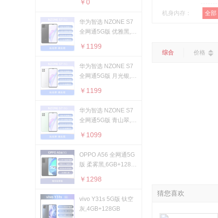
苹果保护壳
￥0
平板电脑
轻薄本
游戏本
机身内存：
全部
路由器
键盘
鼠标
华为保护壳
华为智选 NZONE S7
智能家居
全网通5G版 优雅黑,6
>
运行内存：
全部
OPPO保护壳
GB+128GB
加湿器
灯光设备
扫地机器人
￥1199
手机周边
网络制式：
全部
综合
价格
智能电视
智能安防
华为智选 NZONE S7
手机贴膜
智能穿戴
>
产品特点：
全部
全网通5G版 月光银,6
智能手表
智能手环
儿童手表
苹果保护膜
GB+128GB
支持
￥1199
充电器
操作系统：
全部
华为智选 NZONE S7
数据线
全网通5G版 青山翠,6
核心数：
全部
GB+128GB
￥1099
线下配件
前置摄像头像
全部
OPPO A56 全网通5G
版 柔雾黑,6GB+128G
素：
后置摄像头像
全部
B
￥1298
素：
指纹识别：
全部
猜您喜欢
vivo Y31s 5G版 钛空
快速充电：
全部
灰,4GB+128GB