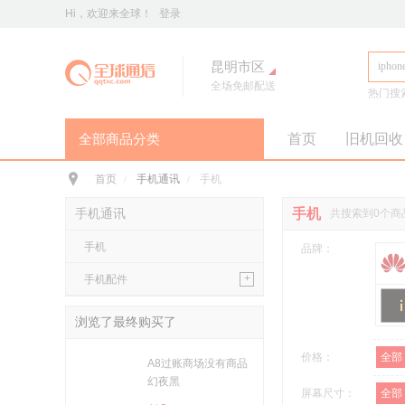
Hi，欢迎来全球！
登录
昆明市区
全场免邮配送
热门搜
全部商品分类
首页
旧机回收
手机通讯
>
手机通讯
手机
首页
/
/
iPhone16Pro
华为Pura70
手机通讯
手机
共搜索到0个商
华为 nova14 Pro
小米 15
手机
平板电脑
>
品牌：
小米 Pad 7 Pro 11.2英寸
+
手机配件
华为 MatePad Pro 2025款
手机耳机
手机配件
>
浏览了最终购买了
保护膜
保护壳
数据线
华为
移动电源
价格：
全部
苹果
三星
A8过账商场没有商品
手机保护壳
幻夜黑
电脑办公
>
屏幕尺寸：
全部