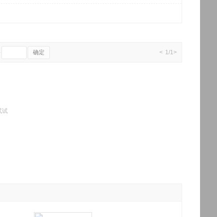
通3G
电信3G
移动2G/联通2G
电信2G
单卡
双卡
确定
-
<
1/1
>
后置三摄像头
×
后置四摄像头
前置双摄像头
前置三摄像头
试试