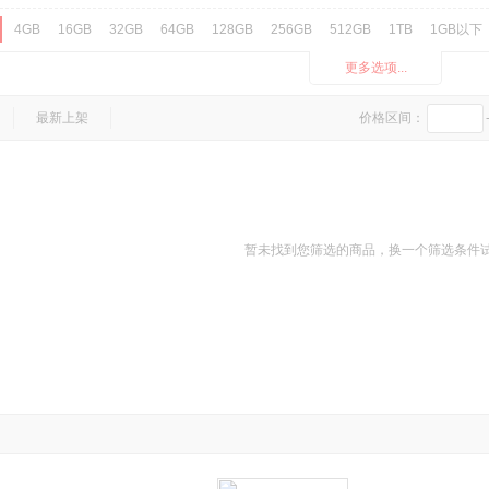
4GB
16GB
32GB
64GB
128GB
256GB
512GB
1TB
1GB以下
更多选项...
4GB
6GB
8GB
1GB
2GB
3GB
10GB
12GB
1GB以下
5G网络
4G全网通
移动4G
联通4G
电信4G
4G+全网通
移动3G
联
最新上架
价格区间：
屏幕指纹
面部识别指纹
无线充电
全面屏
防水防尘
液冷散热
折叠屏
NFC
曲面屏
虹膜识别
三防手机
红外遥控
苹果
安卓
基础功能机
暂未找到您筛选的商品，换一个筛选条件
八核
四核
双核
六核
非智能
十核
2000万及以上
1200万-1999万
500万-1199万
500万以下
无摄像头
2000万及以上
1200万-1999万
500万-1199万
500万以下
无摄像头
不支持
屏幕指纹
背面指纹
侧面指纹
正面指纹
支持
不支持