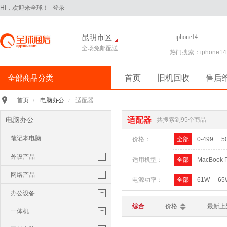
Hi，欢迎来全球！
登录
昆明市区
全场免邮配送
热门搜索：
iphone14
全部商品分类
首页
旧机回收
售后
手机通讯
>
电脑办公
适配器
首页
/
/
iPhone16Pro
华为Pura70
电脑办公
适配器
共搜索到95个商品
华为 nova14 Pro
小米 15
笔记本电脑
平板电脑
>
价格：
全部
0-499
5
小米 Pad 7 Pro 11.2英寸
+
外设产品
适用机型：
全部
MacBook 
华为 MatePad Pro 2025款
鼠标
+
网络产品
手机配件
>
电源功率：
全部
61W
65
保护膜
保护壳
数据线
华为
键盘
路由器
+
办公设备
苹果
三星
综合
价格
最新上
U盘
随行wifi
打印机
+
一体机
电脑办公
>