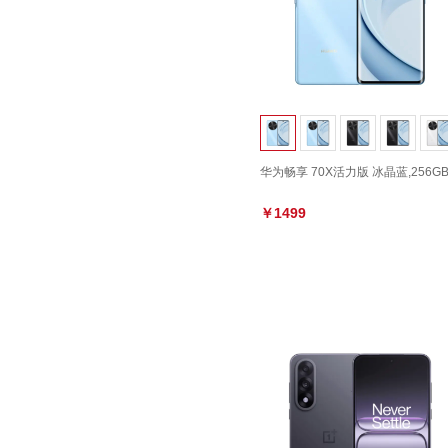
华为畅享 70X活力版 冰晶蓝,256G
￥1499