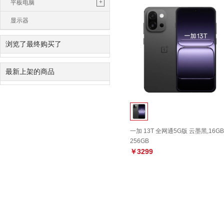
鼠标垫
苹果一体机
+
平板电脑
平板电脑
轻薄本
游戏本
路由器
键盘
鼠标
电脑包
苹果平板
显示器
智能家居
>
移动硬盘
华为平板
浏览了最终购买了
加湿器
灯光设备
扫地机器人
转接线
小米平板
智能电视
智能安防
触控笔
最新上架的商品
亚马逊平板
智能穿戴
>
智能手表
智能手环
儿童手表
一加 13T 全网通5G版 云墨黑,16GB
256GB
￥3299