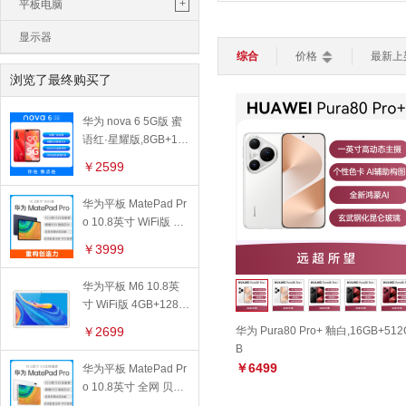
鼠标垫
苹果一体机
+
平板电脑
平板电脑
轻薄本
游戏本
CPU核芯数：
全部
单核
双
路由器
键盘
鼠标
电脑包
苹果平板
显示器
操作系统：
全部
ios 系统
综合
价格
最新上
智能家居
>
移动硬盘
华为平板
浏览了最终购买了
加湿器
灯光设备
扫地机器人
功能特色：
全部
4G上网
转接线
小米平板
智能电视
智能安防
华为 nova 6 5G版 蜜
触控笔
亚马逊平板
智能穿戴
>
语红·星耀版,8GB+12
智能手表
智能手环
儿童手表
8GB
￥2599
华为平板 MatePad Pr
o 10.8英寸 WiFi版 夜
阑灰,8GB+256GB
￥3999
华为平板 M6 10.8英
寸 WiFi版 4GB+128G
B,香槟金
￥2699
华为 Pura80 Pro+ 釉白,16GB+512
B
￥6499
华为平板 MatePad Pr
o 10.8英寸 全网 贝母
白,6GB+128GB