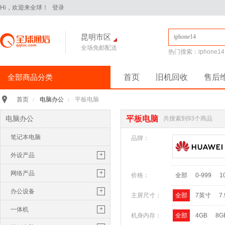
Hi，欢迎来全球！
登录
昆明市区
全场免邮配送
热门搜索：
iphone14
全部商品分类
首页
旧机回收
售后
手机通讯
>
电脑办公
平板电脑
首页
/
/
iPhone16Pro
华为Pura70
电脑办公
平板电脑
共搜索到93个商品
华为 nova14 Pro
小米 15
笔记本电脑
平板电脑
>
品牌：
小米 Pad 7 Pro 11.2英寸
+
外设产品
华为 MatePad Pro 2025款
鼠标
+
网络产品
价格：
全部
0-999
1
手机配件
>
保护膜
保护壳
数据线
华为
键盘
路由器
+
办公设备
主屏尺寸：
全部
7英寸
7
苹果
三星
U盘
随行wifi
打印机
+
一体机
机身内存：
全部
4GB
8G
电脑办公
>