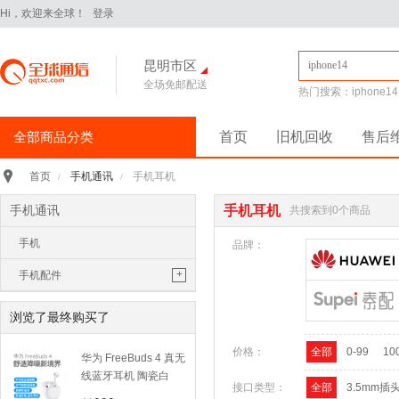
Hi，欢迎来全球！
登录
昆明市区
全场免邮配送
热门搜索：
iphone14
全部商品分类
首页
旧机回收
售后
手机通讯
>
手机通讯
手机耳机
首页
/
/
iPhone16Pro
华为Pura70
手机通讯
手机耳机
共搜索到0个商品
华为 nova14 Pro
小米 15
手机
平板电脑
>
品牌：
小米 Pad 7 Pro 11.2英寸
+
手机配件
华为 MatePad Pro 2025款
手机耳机
手机配件
>
浏览了最终购买了
保护膜
保护壳
数据线
华为
移动电源
价格：
全部
0-99
10
苹果
三星
华为 FreeBuds 4 真无
手机保护壳
线蓝牙耳机 陶瓷白
电脑办公
>
接口类型：
全部
3.5mm插