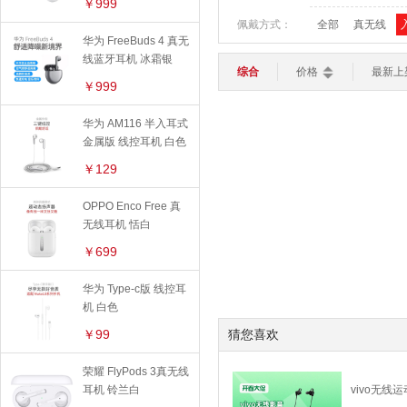
苹果保护壳
￥999
平板电脑
轻薄本
游戏本
佩戴方式：
全部
真无线
路由器
键盘
鼠标
华为保护壳
华为 FreeBuds 4 真无
智能家居
线蓝牙耳机 冰霜银
>
OPPO保护壳
综合
价格
最新上
加湿器
灯光设备
扫地机器人
￥999
手机周边
智能电视
智能安防
华为 AM116 半入耳式
手机贴膜
智能穿戴
>
金属版 线控耳机 白色
智能手表
智能手环
儿童手表
苹果保护膜
￥129
充电器
OPPO Enco Free 真
数据线
无线耳机 恬白
￥699
线下配件
华为 Type-c版 线控耳
机 白色
￥99
猜您喜欢
荣耀 FlyPods 3真无线
耳机 铃兰白
vivo无线