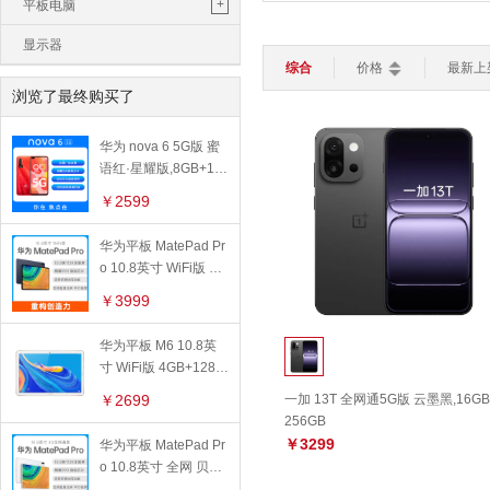
鼠标垫
苹果一体机
+
平板电脑
平板电脑
轻薄本
游戏本
CPU核芯数：
全部
单核
双
路由器
键盘
鼠标
电脑包
苹果平板
显示器
操作系统：
全部
ios 系统
综合
价格
最新上
智能家居
>
移动硬盘
华为平板
浏览了最终购买了
加湿器
灯光设备
扫地机器人
功能特色：
全部
4G上网
转接线
小米平板
智能电视
智能安防
华为 nova 6 5G版 蜜
触控笔
亚马逊平板
智能穿戴
>
语红·星耀版,8GB+12
智能手表
智能手环
儿童手表
8GB
￥2599
华为平板 MatePad Pr
o 10.8英寸 WiFi版 夜
阑灰,8GB+256GB
￥3999
华为平板 M6 10.8英
寸 WiFi版 4GB+128G
B,香槟金
￥2699
一加 13T 全网通5G版 云墨黑,16GB
256GB
￥3299
华为平板 MatePad Pr
o 10.8英寸 全网 贝母
白,6GB+128GB