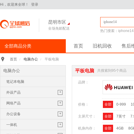
Hi，欢迎来全球！
登录
昆明市区
全场免邮配送
热门搜索：
iphone14
全部商品分类
首页
旧机回收
售后
手机通讯
>
电脑办公
平板电脑
首页
/
/
iPhone16Pro
华为Pura70
电脑办公
平板电脑
共搜索到95个商品
华为 nova14 Pro
小米 15
笔记本电脑
平板电脑
>
品牌：
小米 Pad 7 Pro 11.2英寸
+
外设产品
华为 MatePad Pro 2025款
鼠标
+
网络产品
价格：
全部
0-999
1
手机配件
>
保护膜
保护壳
数据线
华为
键盘
路由器
+
办公设备
主屏尺寸：
全部
7英寸
7
苹果
三星
U盘
随行wifi
打印机
+
一体机
机身内存：
全部
4GB
8G
电脑办公
>