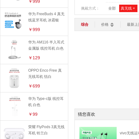
苹果保护壳
￥999
平板电脑
轻薄本
游戏本
佩戴方式：
全部
真无线
×
路由器
键盘
鼠标
华为保护壳
华为 FreeBuds 4 真无
智能家居
线蓝牙耳机 冰霜银
>
OPPO保护壳
综合
价格
最新上
加湿器
灯光设备
扫地机器人
￥999
手机周边
智能电视
智能安防
华为 AM116 半入耳式
手机贴膜
智能穿戴
>
金属版 线控耳机 白色
智能手表
智能手环
儿童手表
苹果保护膜
￥129
充电器
OPPO Enco Free 真
数据线
无线耳机 恬白
￥699
线下配件
华为 Type-c版 线控耳
机 白色
￥99
猜您喜欢
荣耀 FlyPods 3真无线
耳机 铃兰白
vivo无线