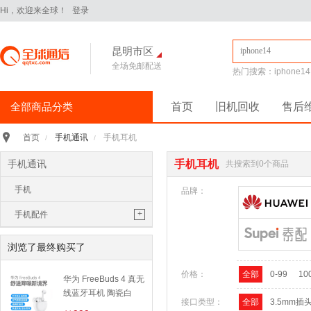
Hi，欢迎来全球！
登录
昆明市区
全场免邮配送
热门搜索：
iphone14
全部商品分类
首页
旧机回收
售后
手机通讯
>
手机通讯
手机耳机
首页
/
/
iPhone16Pro
华为Pura70
手机通讯
手机耳机
共搜索到0个商品
华为 nova14 Pro
小米 15
手机
平板电脑
>
品牌：
小米 Pad 7 Pro 11.2英寸
+
手机配件
华为 MatePad Pro 2025款
手机耳机
手机配件
>
浏览了最终购买了
保护膜
保护壳
数据线
华为
移动电源
价格：
全部
0-99
10
苹果
三星
华为 FreeBuds 4 真无
手机保护壳
线蓝牙耳机 陶瓷白
电脑办公
>
接口类型：
全部
3.5mm插