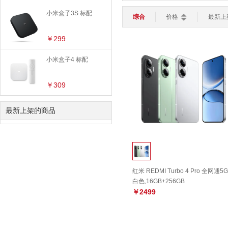
按摩设备
平板电脑
轻薄本
游戏本
小米盒子3S 标配
路由器
键盘
鼠标
综合
价格
最新上
智能安防
健身训练
智能家居
>
￥299
加湿器
灯光设备
扫地机器人
智能电视
智能安防
小米盒子4 标配
智能穿戴
>
￥309
智能手表
智能手环
儿童手表
最新上架的商品
红米 REDMI Turbo 4 Pro 全网通5
白色,16GB+256GB
￥2499