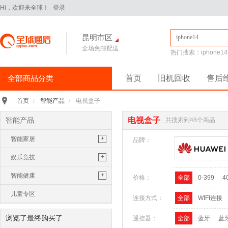
Hi，欢迎来全球！
登录
昆明市区
全场免邮配送
热门搜索：
iphone14
全部商品分类
首页
旧机回收
售后
手机通讯
>
智能产品
电视盒子
首页
/
/
iPhone16Pro
华为Pura70
智能产品
电视盒子
共搜索到48个商品
华为 nova14 Pro
小米 15
+
智能家居
平板电脑
>
品牌：
小米 Pad 7 Pro 11.2英寸
智能电视
+
娱乐竞技
华为 MatePad Pro 2025款
电视盒子
休闲娱乐
+
智能健康
价格：
全部
0-399
4
手机配件
>
保护膜
保护壳
数据线
华为
智能电器
健康监测
儿童专区
连接方式：
全部
WIFI连接
苹果
三星
智能摄像头
个人护理
浏览了最终购买了
遥控器：
全部
蓝牙
蓝
电脑办公
>
生活周边