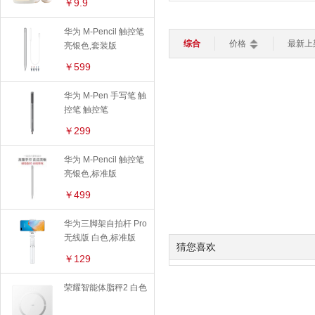
苹果保护壳
￥9.9
平板电脑
轻薄本
游戏本
容量：
全部
32G
64
路由器
键盘
鼠标
华为保护壳
华为 M-Pencil 触控笔
综合
价格
最新上
智能家居
亮银色,套装版
>
OPPO保护壳
加湿器
灯光设备
扫地机器人
￥599
手机周边
智能电视
智能安防
华为 M-Pen 手写笔 触
手机贴膜
智能穿戴
>
控笔 触控笔
智能手表
智能手环
儿童手表
苹果保护膜
￥299
充电器
华为 M-Pencil 触控笔
数据线
亮银色,标准版
￥499
线下配件
华为三脚架自拍杆 Pro
无线版 白色,标准版
猜您喜欢
￥129
荣耀智能体脂秤2 白色