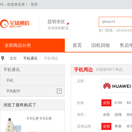
Hi，欢迎来全球！
登录
昆明市区
全场免邮配送
热门搜索：
iphone14
全部商品分类
首页
旧机回收
售后
手机通讯
>
手机通讯
手机周边
首页
/
/
iPhone16Pro
华为Pura70
手机通讯
手机周边
共搜索到0个商品
华为 nova14 Pro
小米 15
手机
平板电脑
>
品牌：
小米 Pad 7 Pro 11.2英寸
+
手机配件
华为 MatePad Pro 2025款
手机耳机
价格：
全部
0-59
60
手机配件
>
浏览了最终购买了
保护膜
保护壳
数据线
华为
移动电源
类型：
全部
挂绳
存
苹果
三星
9.9元券 9.9元券
手机保护壳
适用品牌：
全部
苹果
华
电脑办公
>