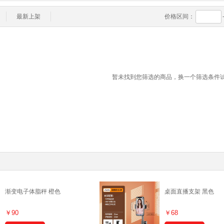
最新上架
价格区间：
暂未找到您筛选的商品，换一个筛选条件
渐变电子体脂秤 橙色
桌面直播支架 黑色
￥90
￥68