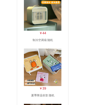
￥44
制冷空调扇 随机
￥39
夏季降温坐垫 随机