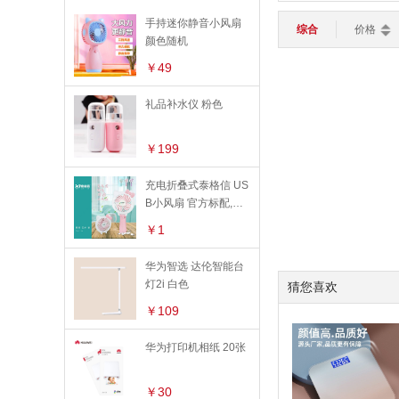
按摩设备
平板电脑
轻薄本
游戏本
手持迷你静音小风扇
路由器
键盘
鼠标
综合
价格
智能安防
健身训练
颜色随机
智能家居
>
￥49
加湿器
灯光设备
扫地机器人
智能电视
智能安防
礼品补水仪 粉色
智能穿戴
>
￥199
智能手表
智能手环
儿童手表
充电折叠式泰格信 US
B小风扇 官方标配,粉
色
￥1
华为智选 达伦智能台
灯2i 白色
猜您喜欢
￥109
华为打印机相纸 20张
￥30