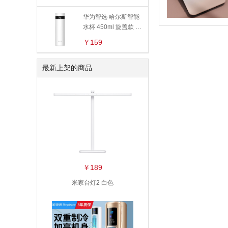
华为智选 哈尔斯智能
水杯 450ml 旋盖款 官
方标配
￥159
最新上架的商品
￥189
米家台灯2 白色