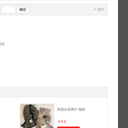
确定
-
<
1/1
>
试试
双面白搭围巾 随机
￥6.6