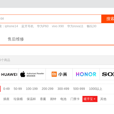
搜
索：
iphone14
蓝牙耳机
华为P60
vivo X90
华为nova11
畅玩30
售后维修
0个商品
0-49
50-99
100-199
200-299
300-499
500-999
1000以上
插座
垃圾桶
保温杯
香薰
闹钟
电池
门禁卡
暖手宝
×
其他