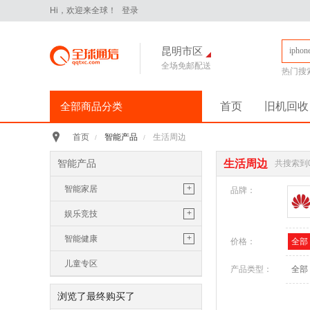
Hi，欢迎来全球！
登录
昆明市区
全场免邮配送
热门搜
全部商品分类
首页
旧机回收
手机通讯
>
智能产品
生活周边
首页
/
/
iPhone16Pro
华为Pura70
智能产品
生活周边
共搜索到
华为 nova14 Pro
小米 15
+
智能家居
平板电脑
>
品牌：
小米 Pad 7 Pro 11.2英寸
智能电视
+
娱乐竞技
华为 MatePad Pro 2025款
电视盒子
休闲娱乐
+
智能健康
价格：
全部
手机配件
>
保护膜
保护壳
数据线
华为
智能电器
健康监测
儿童专区
产品类型：
全部
苹果
三星
智能摄像头
个人护理
浏览了最终购买了
电脑办公
>
生活周边