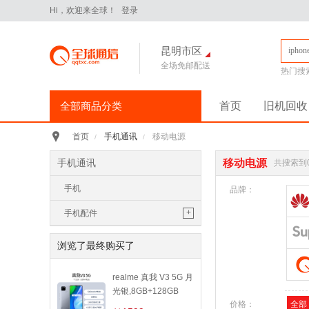
Hi，欢迎来全球！
登录
昆明市区
全场免邮配送
热门搜
全部商品分类
首页
旧机回收
手机通讯
>
手机通讯
移动电源
首页
/
/
iPhone16Pro
华为Pura70
手机通讯
移动电源
共搜索到
华为 nova14 Pro
小米 15
手机
平板电脑
>
品牌：
小米 Pad 7 Pro 11.2英寸
+
手机配件
华为 MatePad Pro 2025款
手机耳机
手机配件
>
浏览了最终购买了
保护膜
保护壳
数据线
华为
移动电源
苹果
三星
realme 真我 V3 5G 月
手机保护壳
光银,8GB+128GB
电脑办公
>
价格：
全部