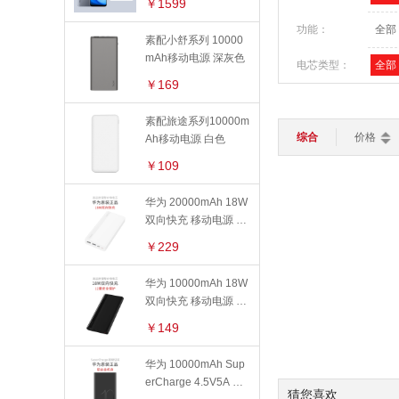
苹果保护壳
￥1599
平板电脑
轻薄本
游戏本
路由器
键盘
鼠标
功能：
全部
华为保护壳
素配小舒系列 10000
智能家居
mAh移动电源 深灰色
>
OPPO保护壳
电芯类型：
全部
加湿器
灯光设备
扫地机器人
￥169
手机周边
智能电视
智能安防
容量：
全部
素配旅途系列10000m
手机贴膜
智能穿戴
>
外壳材质：
全部
综合
价格
Ah移动电源 白色
智能手表
智能手环
儿童手表
苹果保护膜
￥109
充电器
华为 20000mAh 18W
数据线
双向快充 移动电源 白
色
￥229
线下配件
华为 10000mAh 18W
双向快充 移动电源 Ty
pe-C输入版 黑色
￥149
华为 10000mAh Sup
erCharge 4.5V5A 快
猜您喜欢