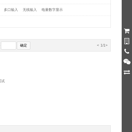
多口输入
无线输入
电量数字显示
确定
-
<
1/1
>
试试