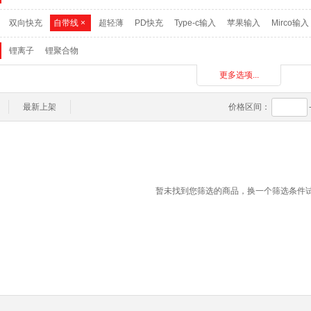
双向快充
自带线
×
超轻薄
PD快充
Type-c输入
苹果输入
Mirco输入
锂离子
锂聚合物
更多选项...
0-6000毫安
6001-9999毫安
10000-19999毫安
20000毫安以上
塑料
合金
其他
最新上架
价格区间：
暂未找到您筛选的商品，换一个筛选条件