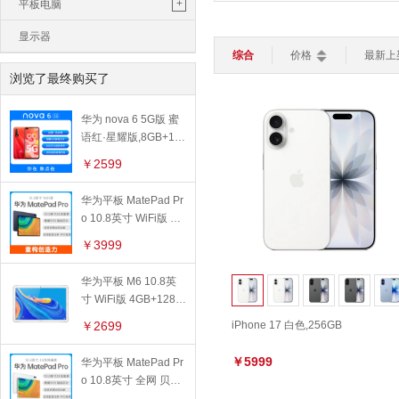
鼠标垫
苹果一体机
+
平板电脑
平板电脑
轻薄本
游戏本
CPU核芯数：
全部
单核
双
路由器
键盘
鼠标
电脑包
苹果平板
显示器
操作系统：
全部
ios 系统
综合
价格
最新上
智能家居
>
移动硬盘
华为平板
浏览了最终购买了
加湿器
灯光设备
扫地机器人
功能特色：
全部
4G上网
转接线
小米平板
智能电视
智能安防
华为 nova 6 5G版 蜜
触控笔
亚马逊平板
智能穿戴
>
语红·星耀版,8GB+12
智能手表
智能手环
儿童手表
8GB
￥2599
华为平板 MatePad Pr
o 10.8英寸 WiFi版 夜
阑灰,8GB+256GB
￥3999
华为平板 M6 10.8英
寸 WiFi版 4GB+128G
B,香槟金
￥2699
iPhone 17 白色,256GB
￥5999
华为平板 MatePad Pr
o 10.8英寸 全网 贝母
白,6GB+128GB