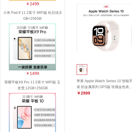
￥2499
小米 Pad 8 11.2英寸 WiFi版 松石绿,8
GB+256GB
￥1499
苹果 Apple Watch Series 10 智能
荣耀平板X9 Pro 11.5英寸 WiFi版 玉
表 铝金属系列 GPS版 玫瑰金色表
龙雪,12GB+256GB
+淡桃粉色运动型表带S/M 42毫米
￥2999