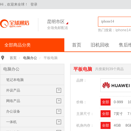
Hi，欢迎来全球！
登录
昆明市区
全场免邮配送
热门搜索：
iphone14
全部商品分类
首页
旧机回收
售后
手机通讯
>
电脑办公
平板电脑
首页
/
/
iPhone16Pro
华为Pura70
电脑办公
平板电脑
共搜索到39个商品
华为 nova14 Pro
小米 15
笔记本电脑
平板电脑
>
品牌：
小米 Pad 7 Pro 11.2英寸
+
外设产品
华为 MatePad Pro 2025款
鼠标
+
网络产品
价格：
全部
0-999
1
手机配件
>
保护膜
保护壳
数据线
华为
键盘
路由器
+
办公设备
主屏尺寸：
全部
7英寸
7
苹果
三星
U盘
随行wifi
打印机
+
一体机
机身内存：
全部
4GB
8G
电脑办公
>