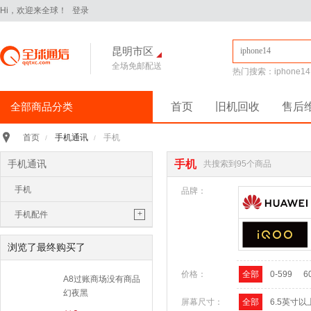
Hi，欢迎来全球！
登录
昆明市区
全场免邮配送
热门搜索：
iphone14
全部商品分类
首页
旧机回收
售后
手机通讯
>
手机通讯
手机
首页
/
/
iPhone16Pro
华为Pura70
手机通讯
手机
共搜索到95个商品
华为 nova14 Pro
小米 15
手机
平板电脑
>
品牌：
小米 Pad 7 Pro 11.2英寸
+
手机配件
华为 MatePad Pro 2025款
手机耳机
手机配件
>
浏览了最终购买了
保护膜
保护壳
数据线
华为
移动电源
价格：
全部
0-599
6
苹果
三星
A8过账商场没有商品
手机保护壳
幻夜黑
电脑办公
>
屏幕尺寸：
全部
6.5英寸以