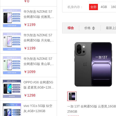
苹果保护壳
￥0
平板电脑
轻薄本
游戏本
机身内存：
全部
4GB
16
路由器
键盘
鼠标
华为保护壳
华为智选 NZONE S7
智能家居
全网通5G版 优雅黑,6
>
运行内存：
全部
4GB
6G
OPPO保护壳
GB+128GB
加湿器
灯光设备
扫地机器人
￥1199
手机周边
网络制式：
全部
5G网络
综合
价格
最新上
智能电视
智能安防
华为智选 NZONE S7
手机贴膜
智能穿戴
>
产品特点：
全部
屏幕指纹
全网通5G版 月光银,6
智能手表
智能手环
儿童手表
苹果保护膜
GB+128GB
支持NFC
曲面
￥1199
充电器
操作系统：
全部
苹果
安
华为智选 NZONE S7
数据线
全网通5G版 青山翠,6
核心数：
全部
八核
四
GB+128GB
￥1099
线下配件
前置摄像头像
全部
2000万及
OPPO A56 全网通5G
版 柔雾黑,6GB+128G
素：
后置摄像头像
全部
2000万及
B
￥1298
素：
指纹识别：
全部
不支持
vivo Y31s 5G版 钛空
一加 13T 全网通5G版 云墨黑,16GB
快速充电：
全部
支持
不
灰,4GB+128GB
256GB