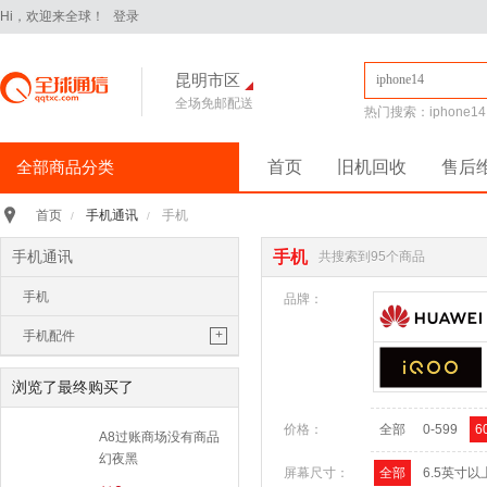
Hi，欢迎来全球！
登录
昆明市区
全场免邮配送
热门搜索：
iphone14
全部商品分类
首页
旧机回收
售后
手机通讯
>
手机通讯
手机
首页
/
/
iPhone16Pro
华为Pura70
手机通讯
手机
共搜索到95个商品
华为 nova14 Pro
小米 15
手机
平板电脑
>
品牌：
小米 Pad 7 Pro 11.2英寸
+
手机配件
华为 MatePad Pro 2025款
手机耳机
手机配件
>
浏览了最终购买了
保护膜
保护壳
数据线
华为
移动电源
价格：
全部
0-599
6
苹果
三星
A8过账商场没有商品
手机保护壳
幻夜黑
电脑办公
>
屏幕尺寸：
全部
6.5英寸以