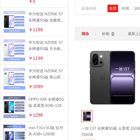
苹果保护壳
￥0
平板电脑
轻薄本
游戏本
机身内存：
全部
4GB
16
路由器
键盘
鼠标
华为保护壳
华为智选 NZONE S7
智能家居
全网通5G版 优雅黑,6
>
运行内存：
全部
4GB
6G
OPPO保护壳
GB+128GB
加湿器
灯光设备
扫地机器人
￥1199
手机周边
网络制式：
全部
5G网络
综合
价格
最新上
智能电视
智能安防
华为智选 NZONE S7
手机贴膜
智能穿戴
>
产品特点：
全部
屏幕指纹
全网通5G版 月光银,6
智能手表
智能手环
儿童手表
苹果保护膜
GB+128GB
支持NFC
曲面
￥1199
充电器
操作系统：
全部
苹果
安
华为智选 NZONE S7
数据线
全网通5G版 青山翠,6
核心数：
全部
八核
四
GB+128GB
￥1099
线下配件
前置摄像头像
全部
2000万及
OPPO A56 全网通5G
版 柔雾黑,6GB+128G
素：
后置摄像头像
全部
2000万及
B
￥1298
素：
指纹识别：
全部
不支持
vivo Y31s 5G版 钛空
一加 13T 全网通5G版 云墨黑,16GB
快速充电：
全部
支持
不
灰,4GB+128GB
256GB