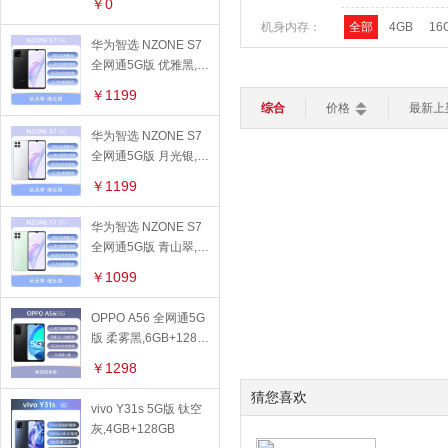
苹果保护壳
￥0
平板电脑
轻薄本
游戏本
机身内存：
全部
4GB
16
路由器
键盘
鼠标
华为保护壳
华为智选 NZONE S7
智能家居
全网通5G版 优雅黑,6
>
运行内存：
全部
4GB
6G
OPPO保护壳
GB+128GB
加湿器
灯光设备
扫地机器人
￥1199
手机周边
网络制式：
全部
5G网络
综合
价格
最新上
智能电视
智能安防
华为智选 NZONE S7
手机贴膜
智能穿戴
>
产品特点：
全部
屏幕指纹
全网通5G版 月光银,6
智能手表
智能手环
儿童手表
苹果保护膜
GB+128GB
支持NFC
曲面
￥1199
充电器
操作系统：
全部
苹果
安
华为智选 NZONE S7
数据线
全网通5G版 青山翠,6
核心数：
全部
八核
四
GB+128GB
￥1099
线下配件
前置摄像头像
全部
2000万及
OPPO A56 全网通5G
版 柔雾黑,6GB+128G
素：
后置摄像头像
全部
2000万及
B
￥1298
素：
指纹识别：
全部
不支持
猜您喜欢
vivo Y31s 5G版 钛空
快速充电：
全部
支持
不
灰,4GB+128GB