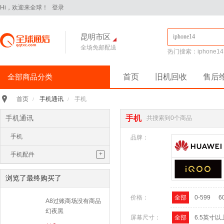
Hi，欢迎来全球！
登录
昆明市区
全场免邮配送
热门搜索：
iphone14
全部商品分类
首页
旧机回收
售后
手机通讯
>
手机通讯
手机
首页
/
/
iPhone16Pro
华为Pura70
手机通讯
手机
共搜索到0个商品
华为 nova14 Pro
小米 15
手机
平板电脑
>
品牌：
小米 Pad 7 Pro 11.2英寸
+
手机配件
华为 MatePad Pro 2025款
手机耳机
手机配件
>
浏览了最终购买了
保护膜
保护壳
数据线
华为
移动电源
价格：
全部
0-599
6
苹果
三星
A8过账商场没有商品
手机保护壳
幻夜黑
电脑办公
>
屏幕尺寸：
全部
6.5英寸以