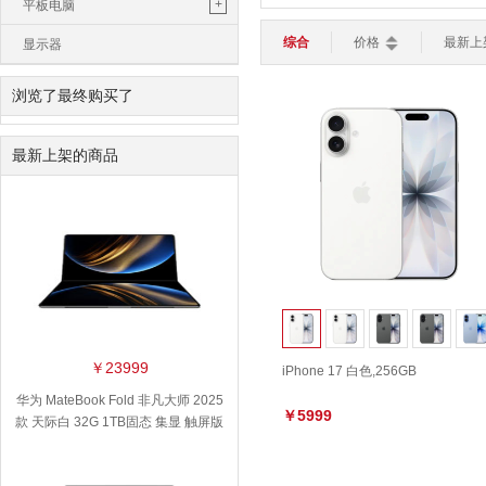
鼠标垫
苹果一体机
+
平板电脑
平板电脑
轻薄本
游戏本
路由器
键盘
鼠标
电脑包
苹果平板
综合
价格
最新上
显示器
智能家居
>
移动硬盘
华为平板
浏览了最终购买了
加湿器
灯光设备
扫地机器人
转接线
小米平板
智能电视
智能安防
触控笔
最新上架的商品
亚马逊平板
智能穿戴
>
智能手表
智能手环
儿童手表
￥23999
iPhone 17 白色,256GB
华为 MateBook Fold 非凡大师 2025
￥5999
款 天际白 32G 1TB固态 集显 触屏版