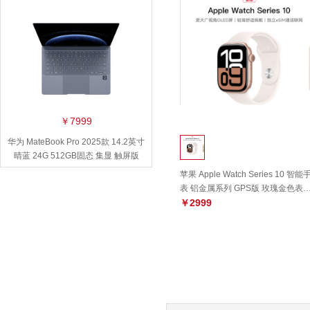
2GB固态 集显
￥7999
华为 MateBook Pro 2025款 14.2英寸
晴蓝 24G 512GB固态 集显 触屏版
苹果 Apple Watch Series 10 智能
表 铝金属系列 GPS版 玫瑰金色表
+淡桃粉色运动型表带S/M 42毫米
￥2999