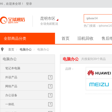
Hi，欢迎来全球！
登录
昆明市区
全场免邮配送
热门搜索：
iphone14
全部商品分类
首页
旧机回收
售后
手机通讯
>
电脑办公
电脑办公
首页
/
/
iPhone16Pro
华为Pura70
电脑办公
电脑办公
共搜索到39个商品
华为 nova14 Pro
小米 15
笔记本电脑
平板电脑
>
品牌：
小米 Pad 7 Pro 11.2英寸
+
外设产品
华为 MatePad Pro 2025款
鼠标
+
网络产品
手机配件
>
保护膜
保护壳
数据线
华为
键盘
路由器
+
办公设备
苹果
三星
U盘
随行wifi
打印机
+
一体机
电脑办公
>