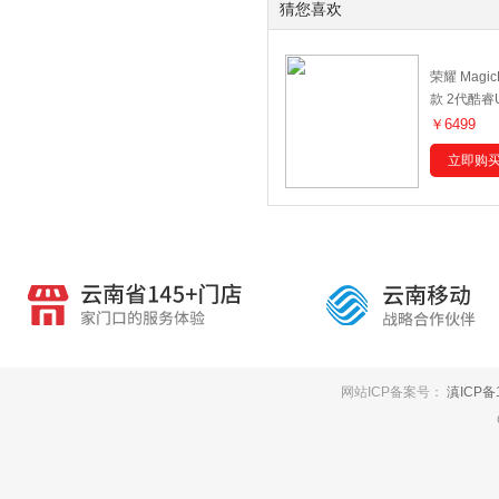
猜您喜欢
荣耀 MagicB
款 2代酷睿U
辰灰 Ultra 
￥6499
固态 集显
立即购
网站ICP备案号：
滇ICP备