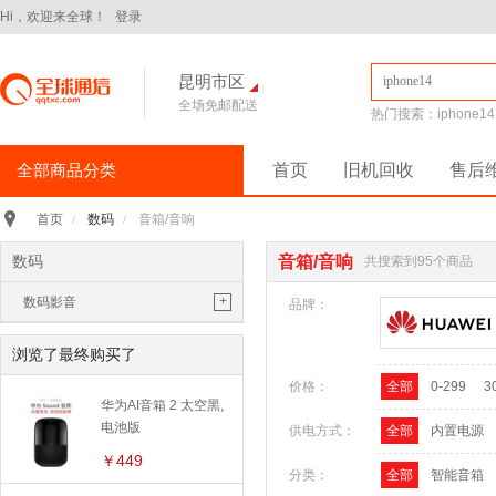
Hi，欢迎来全球！
登录
昆明市区
全场免邮配送
热门搜索：
iphone14
全部商品分类
首页
旧机回收
售后
手机通讯
>
数码
音箱/音响
首页
/
/
iPhone16Pro
华为Pura70
数码
音箱/音响
共搜索到95个商品
华为 nova14 Pro
小米 15
+
数码影音
平板电脑
>
品牌：
小米 Pad 7 Pro 11.2英寸
耳机/耳麦
华为 MatePad Pro 2025款
浏览了最终购买了
音箱/音响
价格：
全部
0-299
3
手机配件
>
华为AI音箱 2 太空黑,
保护膜
保护壳
数据线
华为
摄影摄像
电池版
供电方式：
全部
内置电源
苹果
三星
播放器/翻译机
￥449
分类：
全部
智能音箱
电脑办公
>