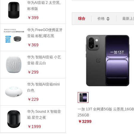
平板电脑
轻薄本
游戏本
华为AI音箱 2 太空黑,
防水功能：
全部
IPX7级防
路由器
键盘
标准版
鼠标
￥399
声道系统：
全部
2.0声道
综合
价格
最新上
智能家居
>
加湿器
灯光设备
扫地机器人
华为 FreeGO便携蓝牙
连接方式：
全部
WiFi
蓝
智能电视
智能安防
音箱 标配,曜石黑
特色功能：
全部
智能语音
智能穿戴
>
￥369
智能手表
智能手环
儿童手表
使用场景：
全部
家居音箱
华为 智能AI音箱 小艺
音箱 星云白
￥299
华为 智能AI音箱mini
白色
￥229
一加 13T 全网通5G版 云墨黑,16GB
华为 Sound X 智能音
256GB
箱 星空之夜
￥3299
￥1999